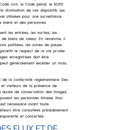
 Code civil, le Code pénal, le RGPD
 d’utilisation de ces dispositifs. Les
s utilisées pour une surveillance
es biens et des personnes.
t les entrées, les sorties, les
 de biens de valeur. En revanche, il
ons justifiées, les zones de pause,
n garantit le respect de la vie privée
ages enregistrées doit être
e peut généralement excéder un mois,
el de la conformité réglementaire. Des
 et visiteurs de la présence de
 la durée de conservation des images,
posent les personnes filmées. Pour
 est nécessaire avant toute
ailleurs être consultées préalablement
ansparente et concertée.
ES FLUX ET DE