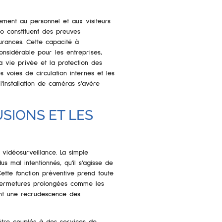
lement au personnel et aux visiteurs
éo constituent des preuves
surances. Cette capacité à
sidérable pour les entreprises,
 vie privée et la protection des
 voies de circulation internes et les
’installation de caméras s’avère
SIONS ET LES
a vidéosurveillance. La simple
s mal intentionnés, qu’il s’agisse de
Cette fonction préventive prend toute
 fermetures prolongées comme les
rent une recrudescence des
être couplés à des services de