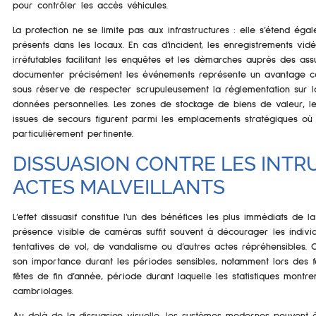
pour contrôler les accès véhicules.
La protection ne se limite pas aux infrastructures : elle s’étend éga
présents dans les locaux. En cas d’incident, les enregistrements vid
irréfutables facilitant les enquêtes et les démarches auprès des as
documenter précisément les événements représente un avantage con
sous réserve de respecter scrupuleusement la réglementation sur la
données personnelles. Les zones de stockage de biens de valeur, les
issues de secours figurent parmi les emplacements stratégiques où l
particulièrement pertinente.
DISSUASION CONTRE LES INTRU
ACTES MALVEILLANTS
L’effet dissuasif constitue l’un des bénéfices les plus immédiats de l
présence visible de caméras suffit souvent à décourager les individu
tentatives de vol, de vandalisme ou d’autres actes répréhensibles. 
son importance durant les périodes sensibles, notamment lors des
fêtes de fin d’année, période durant laquelle les statistiques mont
cambriolages.
Au-delà de la dissuasion visuelle, les systèmes modernes peuvent 