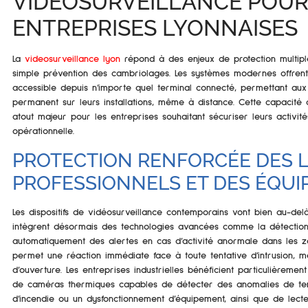
VIDÉOSURVEILLANCE POUR
ENTREPRISES LYONNAISES
La
videosurveillance lyon
répond à des enjeux de protection multipl
simple prévention des cambriolages. Les systèmes modernes offrent
accessible depuis n’importe quel terminal connecté, permettant aux
permanent sur leurs installations, même à distance. Cette capacité 
atout majeur pour les entreprises souhaitant sécuriser leurs activité
opérationnelle.
PROTECTION RENFORCÉE DES 
PROFESSIONNELS ET DES ÉQU
Les dispositifs de vidéosurveillance contemporains vont bien au-delà
intègrent désormais des technologies avancées comme la détectio
automatiquement des alertes en cas d’activité anormale dans les zon
permet une réaction immédiate face à toute tentative d’intrusion,
d’ouverture. Les entreprises industrielles bénéficient particulièrement
de caméras thermiques capables de détecter des anomalies de te
d’incendie ou un dysfonctionnement d’équipement, ainsi que de lecte