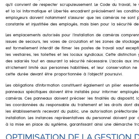
qu’il convient de respecter scrupuleusement. Le Code du travail, le
et la loi Informatique et Libertés encadrent précisément les conditions
employeurs doivent notamment s’assurer que les caméras ne sont pa
constante et injustifiée des employés, mais bien pour la sécurité d
Les emplacements autorisés pour l’installation de caméras comprennen
issues de secours, les voies de circulation et les zones de stockage
est formellement interdit de filmer les postes de travail sauf excepti
les vestiaires, les toilettes et les locaux syndicaux. Cette distinctio
des salariés tout en assurant la sécurité nécessaire. L’accès aux im
strictement limité aux personnes habilitées, et leur conservation n
cette durée devant être proportionnée à l’objectif poursuivi.
Les obligations d’information constituent également un pilier essenti
panneaux spécifiques doivent être installés pour informer employés
caméras. Ces panneaux doivent préciser les finalités du dispositif,
les coordonnées du responsable du traitement et les droits dont dis
les établissements recevant du public, une autorisation préfectorale
installation. Les instances représentatives du personnel doivent par 
à la mise en place du système, garantissant ainsi une démarche tr
OPTIMISATION DE LA GESTION D