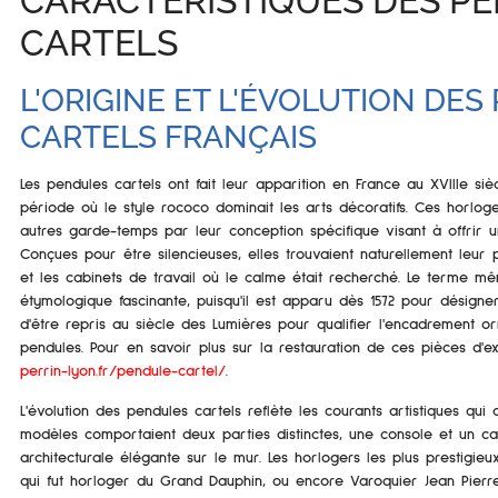
CARACTÉRISTIQUES DES P
CARTELS
L'ORIGINE ET L'ÉVOLUTION DE
CARTELS FRANÇAIS
Les pendules cartels ont fait leur apparition en France au XVIIIe siè
période où le style rococo dominait les arts décoratifs. Ces horlog
autres garde-temps par leur conception spécifique visant à offrir 
Conçues pour être silencieuses, elles trouvaient naturellement leur
et les cabinets de travail où le calme était recherché. Le terme m
étymologique fascinante, puisqu'il est apparu dès 1572 pour désigne
d'être repris au siècle des Lumières pour qualifier l'encadrement o
pendules. Pour en savoir plus sur la restauration de ces pièces d'e
perrin-lyon.fr/pendule-cartel/
.
L'évolution des pendules cartels reflète les courants artistiques qui 
modèles comportaient deux parties distinctes, une console et un ca
architecturale élégante sur le mur. Les horlogers les plus prestigie
qui fut horloger du Grand Dauphin, ou encore Varoquier Jean Pierr