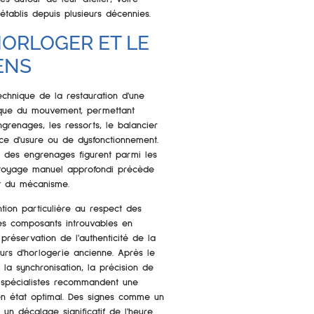
établis depuis plusieurs décennies.
ORLOGER ET LE
ENS
chnique de la restauration d'une
ique du mouvement, permettant
renages, les ressorts, le balancier
ace d'usure ou de dysfonctionnement.
nt des engrenages figurent parmi les
ettoyage manuel approfondi précède
nt du mécanisme.
tion particulière au respect des
des composants introuvables en
préservation de l'authenticité de la
urs d'horlogerie ancienne. Après le
la synchronisation, la précision de
s spécialistes recommandent une
en état optimal. Des signes comme un
 un décalage significatif de l'heure