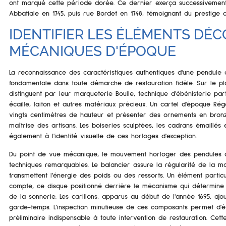
ont marqué cette période dorée. Ce dernier exerça successivement
Abbatiale en 1745, puis rue Bordet en 1748, témoignant du prestige a
IDENTIFIER LES ÉLÉMENTS DÉC
MÉCANIQUES D'ÉPOQUE
La reconnaissance des caractéristiques authentiques d'une pendule 
fondamentale dans toute démarche de restauration fidèle. Sur le pl
distinguent par leur marqueterie Boulle, technique d'ébénisterie pa
écaille, laiton et autres matériaux précieux. Un cartel d'époque R
vingts centimètres de hauteur et présenter des ornements en bronz
maîtrise des artisans. Les boiseries sculptées, les cadrans émaillés e
également à l'identité visuelle de ces horloges d'exception.
Du point de vue mécanique, le mouvement horloger des pendules car
techniques remarquables. Le balancier assure la régularité de la m
transmettent l'énergie des poids ou des ressorts. Un élément partic
compte, ce disque positionné derrière le mécanisme qui détermine
de la sonnerie. Les carillons, apparus au début de l'année 1695, aj
garde-temps. L'inspection minutieuse de ces composants permet d'ét
préliminaire indispensable à toute intervention de restauration. Cett