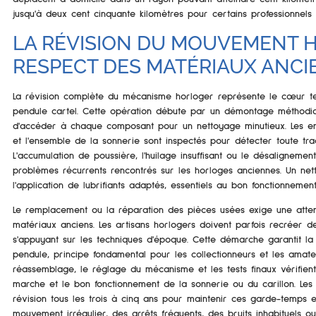
jusqu'à deux cent cinquante kilomètres pour certains professionnels 
LA RÉVISION DU MOUVEMENT H
RESPECT DES MATÉRIAUX ANCI
La révision complète du mécanisme horloger représente le cœur te
pendule cartel. Cette opération débute par un démontage méthod
d'accéder à chaque composant pour un nettoyage minutieux. Les eng
et l'ensemble de la sonnerie sont inspectés pour détecter toute tr
L'accumulation de poussière, l'huilage insuffisant ou le désaligneme
problèmes récurrents rencontrés sur les horloges anciennes. Un n
l'application de lubrifiants adaptés, essentiels au bon fonctionneme
Le remplacement ou la réparation des pièces usées exige une atten
matériaux anciens. Les artisans horlogers doivent parfois recréer 
s'appuyant sur les techniques d'époque. Cette démarche garantit la 
pendule, principe fondamental pour les collectionneurs et les amate
réassemblage, le réglage du mécanisme et les tests finaux vérifient 
marche et le bon fonctionnement de la sonnerie ou du carillon. Le
révision tous les trois à cinq ans pour maintenir ces garde-temps 
mouvement irrégulier, des arrêts fréquents, des bruits inhabituels ou