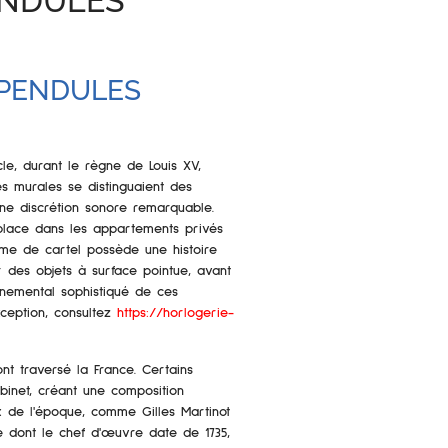
ENDULES
S PENDULES
cle, durant le règne de Louis XV,
es murales se distinguaient des
une discrétion sonore remarquable.
 place dans les appartements privés
ême de cartel possède une histoire
r des objets à surface pointue, avant
rnemental sophistiqué de ces
xception, consultez
https://horlogerie-
ont traversé la France. Certains
binet, créant une composition
ux de l'époque, comme Gilles Martinot
e dont le chef d'œuvre date de 1735,