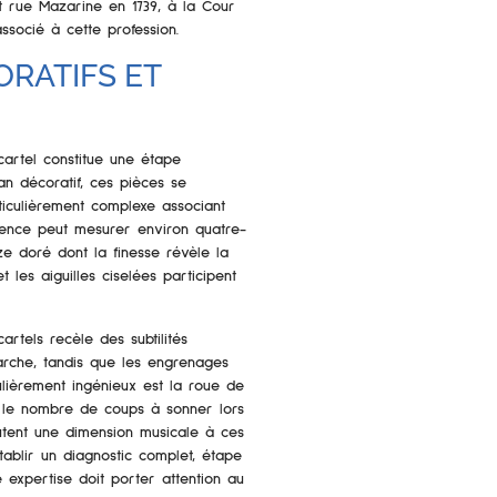
 rue Mazarine en 1739, à la Cour
ssocié à cette profession.
ORATIFS ET
cartel constitue une étape
an décoratif, ces pièces se
rticulièrement complexe associant
égence peut mesurer environ quatre-
e doré dont la finesse révèle la
t les aiguilles ciselées participent
tels recèle des subtilités
arche, tandis que les engrenages
ulièrement ingénieux est la roue de
 le nombre de coups à sonner lors
outent une dimension musicale à ces
ablir un diagnostic complet, étape
e expertise doit porter attention au