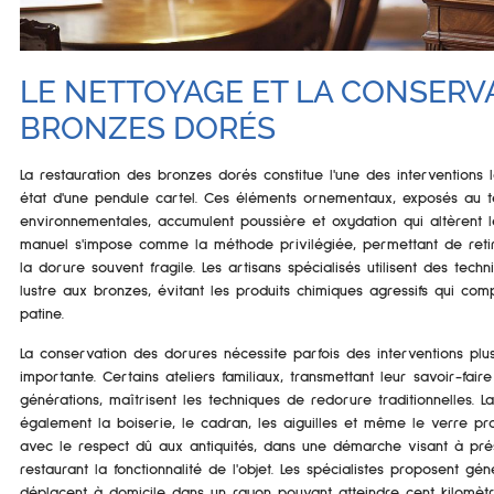
LE NETTOYAGE ET LA CONSERV
BRONZES DORÉS
La restauration des bronzes dorés constitue l'une des interventions 
état d'une pendule cartel. Ces éléments ornementaux, exposés au t
environnementales, accumulent poussière et oxydation qui altèrent le
manuel s'impose comme la méthode privilégiée, permettant de ret
la dorure souvent fragile. Les artisans spécialisés utilisent des tec
lustre aux bronzes, évitant les produits chimiques agressifs qui comp
patine.
La conservation des dorures nécessite parfois des interventions plu
importante. Certains ateliers familiaux, transmettant leur savoir-fair
générations, maîtrisent les techniques de redorure traditionnelles. L
également la boiserie, le cadran, les aiguilles et même le verre pr
avec le respect dû aux antiquités, dans une démarche visant à pré
restaurant la fonctionnalité de l'objet. Les spécialistes proposent gé
déplacent à domicile dans un rayon pouvant atteindre cent kilomètre