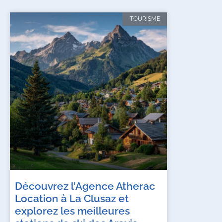
TOURISME
Découvrez l’Agence Atherac
Location à La Clusaz et
explorez les meilleures